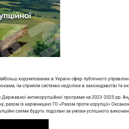
йбільш корумпованих в Україні сфер публічного управління.
оками, їм сприяли системні недоліки в законодавстві та е
 Державної антикорупційної програми на 2023-2025 рр. А
у, разом із керівницею ГО «Разом проти корупції» Оксаною
упційні схеми будуть подолані за умови успішного виконан