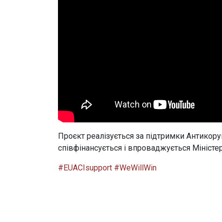
Проєкт реалізується за підтримки Антикоруп
співфінансується і впроваджується Міністе
#EUACIsupport
#WeWillWin