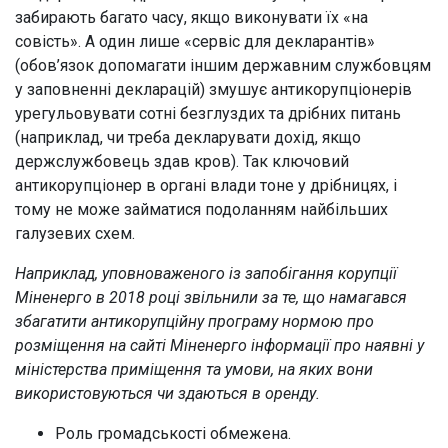
забирають багато часу, якщо виконувати їх «на
совість». А один лише «сервіс для декларантів»
(обов’язок допомагати іншим державним службовцям
у заповненні декларацій) змушує антикорупціонерів
урегульовувати сотні безглуздих та дрібних питань
(наприклад, чи треба декларувати дохід, якщо
держслужбовець здав кров). Так ключовий
антикорупціонер в органі влади тоне у дрібницях, і
тому не може займатися подоланням найбільших
галузевих схем.
Наприклад, уповноваженого із запобігання корупції
Міненерго в 2018 році звільнили за те, що намагався
збагатити антикорупційну програму нормою про
розміщення на сайті Міненерго інформації про наявні у
міністерства приміщення та умови, на яких вони
використовуються чи здаються в оренду.
Роль громадськості обмежена.