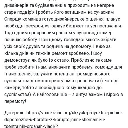
дизайнерів та будівельників приходить на негарне
старе подвір’я і робить його затишним на сучасним.
Спершу команда готує дизайнерське рішення, планує
необхідні ресурси, узгоджує бюджет та усі постачання.
Тоді одним прекрасним ранком у супроводі камер
починає роботу. При цьому господарі мають зібрати
усіх своїх друзів та родичів на допомогу. І вже за
кілька днів чи тижнів ремонт зроблено, і шоу
демонструє, як було і як стало. Приблизно те саме
треба зробити і нам: визначити проблему, команду для
її вирішення, залучити потенціал громадянського
суспільства до моніторингу змін і розпочати (теж під
камери, тобто з необхідною комунікацією до
суспільства). А найголовніше – з ентузіазмом і вірою в
перемогу!
Джерело: https://voxukraine.org/uk/yak-proyektnij-pidhid-
dopomozhe-u-borotbi-z-koruptsijnimi-shemami-u-
tsentralnih-organah-vladi/?