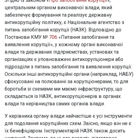
Згідно із законом «
Про запобігання корупції
»,
центральним органом виконавчої влади, який
забезпечує формування та реалізує державну
антикорупційну політику, є Національне агентство з
питань запобігання корупції (НАЗК). Відповідно до
Постанови КМУ №
706
«Питання запобігання та
виявлення корупції», у кожному органі виконавчої
влади та державних підприємствах, установах та
організаціях є уповноважені антикорупціонери або
підрозділи з питань запобігання та виявлення корупції.
Оскільки інші антикорупційні органи (наприклад, НАБУ)
сфокусовані на полюванні за корупціонерами, то для
боротьби зі схемами ми маємо інфраструктуру, що
складається із НАЗК, антикорупціонерів в органах
влади та керівництва самих органів влади.
У керівника органу влади найчастіше є усі інструменти
для подолання корупційних схем. Звісно, якщо він не є
їх бенефіціаром. Інструментарій НАЗК також досить