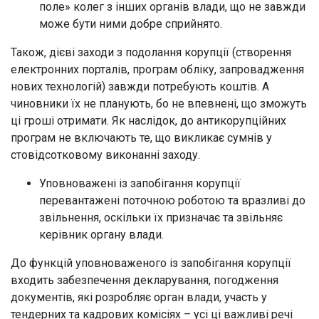
поле» колег з інших органів влади, що не завжди
може бути ними добре сприйнято.
Також, дієві заходи з подолання корупції (створення
електронних порталів, програм обліку, запровадження
нових технологій) завжди потребують коштів. А
чиновники їх не планують, бо не впевнені, що зможуть
ці гроші отримати. Як наслідок, до антикорупційних
програм не включають те, що викликає сумнів у
стовідсотковому виконанні заходу.
Уповноважені із запобігання корупції
перевантажені поточною роботою та вразливі до
звільнення, оскільки їх призначає та звільняє
керівник органу влади.
До функцій уповноваженого із запобігання корупції
входить забезпечення декларування, погодження
документів, які розробляє орган влади, участь у
тендерних та кадрових комісіях – усі ці важливі речі