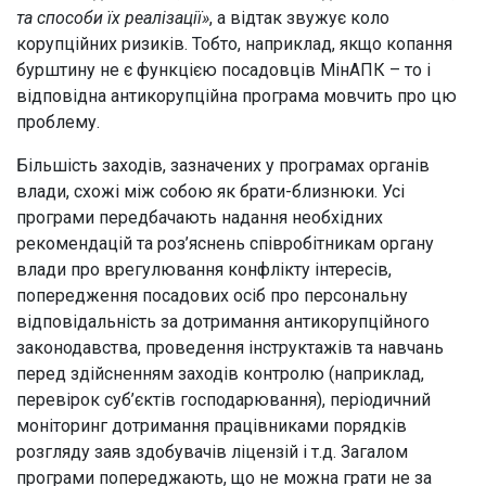
та способи їх реалізації»
, а відтак звужує коло
корупційних ризиків. Тобто, наприклад, якщо копання
бурштину не є функцією посадовців МінАПК – то і
відповідна антикорупційна програма мовчить про цю
проблему.
Більшість заходів, зазначених у програмах органів
влади, схожі між собою як брати-близнюки. Усі
програми передбачають надання необхідних
рекомендацій та роз’яснень співробітникам органу
влади про врегулювання конфлікту інтересів,
попередження посадових осіб про персональну
відповідальність за дотримання антикорупційного
законодавства, проведення інструктажів та навчань
перед здійсненням заходів контролю (наприклад,
перевірок суб’єктів господарювання), періодичний
моніторинг дотримання працівниками порядків
розгляду заяв здобувачів ліцензій і т.д. Загалом
програми попереджають, що не можна грати не за