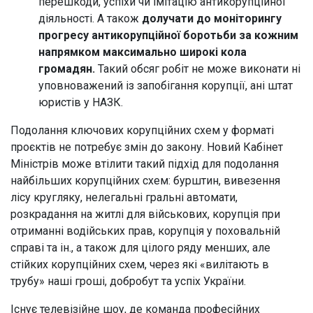
перешкоди, успіхи чи імітацію антикорупційної
діяльності. А також
долучати до моніторингу
прогресу антикорупційної боротьби за кожним
напрямком максимально широкі кола
громадян.
Такий обсяг робіт не може виконати ні
уповноважений із запобігання корупції, ані штат
юристів у НАЗК.
Подолання ключових корупційних схем у форматі
проєктів не потребує змін до закону. Новий Кабінет
Міністрів може втілити такий підхід для подолання
найбільших корупційних схем: бурштин, вивезення
лісу кругляку, нелегальні гральні автомати,
розкрадання на житлі для військових, корупція при
отриманні водійських прав, корупція у поховальній
справі та ін., а також для цілого ряду менших, але
стійких корупційних схем, через які «вилітають в
трубу» наші гроші, добробут та успіх України.
Існує телевізійне шоу, де команда професійних