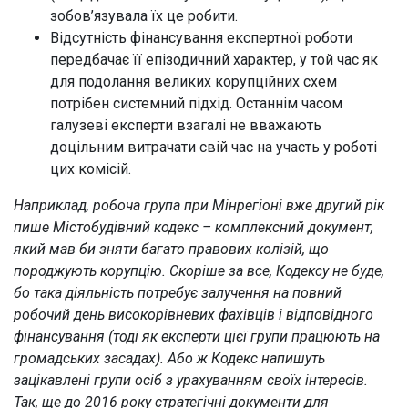
зобов’язувала їх це робити.
Відсутність фінансування експертної роботи
передбачає її епізодичний характер, у той час як
для подолання великих корупційних схем
потрібен системний підхід. Останнім часом
галузеві експерти взагалі не вважають
доцільним витрачати свій час на участь у роботі
цих комісій.
Наприклад, робоча група при Мінрегіоні вже другий рік
пише Містобудівний кодекс – комплексний документ,
який мав би зняти багато правових колізій, що
породжують корупцію. Скоріше за все, Кодексу не буде,
бо така діяльність потребує залучення на повний
робочий день високорівневих фахівців і відповідного
фінансування (тоді як експерти цієї групи працюють на
громадських засадах). Або ж Кодекс напишуть
зацікавлені групи осіб з урахуванням своїх інтересів.
Так, ще до 2016 року стратегічні документи для