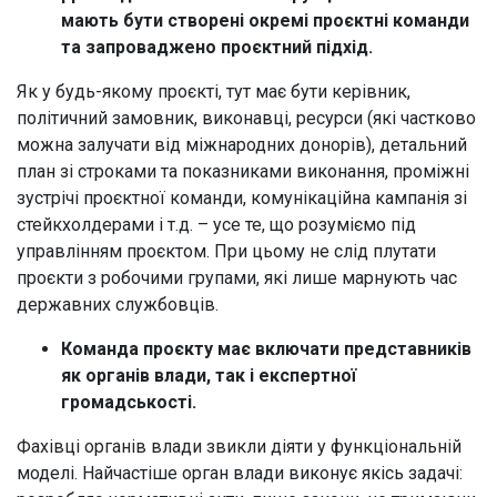
мають бути створені окремі проєктні команди
та запроваджено проєктний підхід.
Як у будь-якому проєкті, тут має бути керівник,
політичний замовник, виконавці, ресурси (які частково
можна залучати від міжнародних донорів), детальний
план зі строками та показниками виконання, проміжні
зустрічі проєктної команди, комунікаційна кампанія зі
стейкхолдерами і т.д. – усе те, що розуміємо під
управлінням проєктом. При цьому не слід плутати
проєкти з робочими групами, які лише марнують час
державних службовців.
Команда проєкту має включати представників
як органів влади, так і експертної
громадськості.
Фахівці органів влади звикли діяти у функціональній
моделі. Найчастіше орган влади виконує якісь задачі: