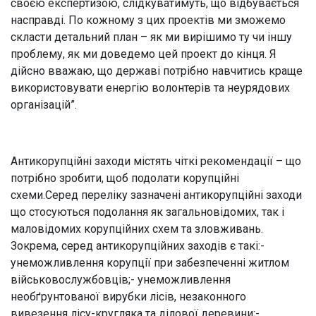
своєю експертизою, слідкуватимуть, що відбувається
насправді. По кожному з цих проектів ми зможемо
скласти детальний план – як ми вирішимо ту чи іншу
проблему, як ми доведемо цей проект до кінця. Я
дійсно вважаю, що державі потрібно навчитись краще
використовувати енергію волонтерів та неурядових
організацій”.
Антикорупційні заходи містять чіткі рекомендації – що
потрібно зробити, щоб подолати корупційні
схеми.Серед переліку зазначені антикорупційні заходи
що стосуються подолання як загальновідомих, так і
маловідомих корупційних схем та зловживань.
Зокрема, серед антикорупційних заходів є такі:-
унеможливлення корупції при забезпеченні житлом
військовослужбовців;- унеможливлення
необґрунтованої вирубки лісів, незаконного
вивезення лісу-кругляка та ділової деревини;-