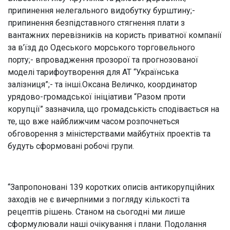
припинення нелегального видобутку бурштину;-
припинення безпідставного стягнення плати з
вантажних перевізників на користь приватної компанії
за в’їзд до Одеського морського торговельного
порту;- впровадження прозорої та прогнозованої
моделі тарифоутворення для АТ “Українська
залізниця”;- та інші.Оксана Величко, координатор
урядово-громадської ініціативи “Разом проти
корупції” зазначила, що громадськість сподівається на
те, що вже найближчим часом розпочнеться
обговорення з міністерствами майбутніх проектів та
будуть сформовані робочі групи.
“Запропоновані 139 коротких описів антикорупційних
заходів не є вичерпними з погляду кількості та
рецептів рішень. Станом на сьогодні ми лише
сформулювали наші очікування і плани. Подолання