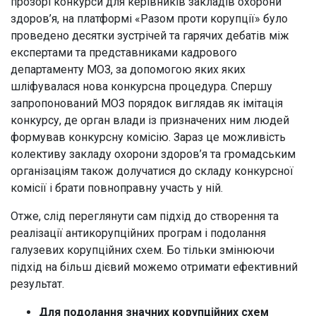
прозорі конкурси для керівників закладів охорони
здоров’я, на платформі «Разом проти корупції» було
проведено десятки зустрічей та гарячих дебатів між
експертами та представниками кадрового
департаменту МОЗ, за допомогою яких яких
шліфувалася нова конкурсна процедура. Спершу
запропонований МОЗ порядок виглядав як імітація
конкурсу, де орган влади із призначених ним людей
формував конкурсну комісію. Зараз це можливість
колективу закладу охорони здоров’я та громадським
організаціям також долучатися до складу конкурсної
комісії і брати повноправну участь у ній.
Отже, слід переглянути сам підхід до створення та
реалізації антикорупційних програм і подолання
галузевих корупційних схем. Бо тільки змінюючи
підхід на більш дієвий можемо отримати ефективний
результат.
Для подолання значних корупційних схем