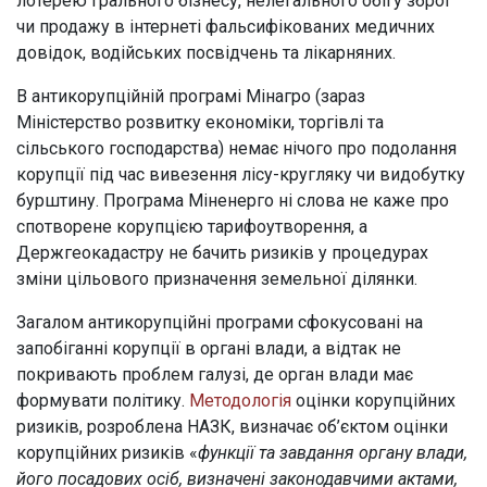
лотерею грального бізнесу, нелегального обігу зброї
чи продажу в інтернеті фальсифікованих медичних
довідок, водійських посвідчень та лікарняних.
В антикорупційній програмі Мінагро (зараз
Міністерство розвитку економіки, торгівлі та
сільського господарства) немає нічого про подолання
корупції під час вивезення лісу-кругляку чи видобутку
бурштину. Програма Міненерго ні слова не каже про
спотворене корупцією тарифоутворення, а
Держгеокадастру не бачить ризиків у процедурах
зміни цільового призначення земельної ділянки.
Загалом антикорупційні програми сфокусовані на
запобіганні корупції в органі влади, а відтак не
покривають проблем галузі, де орган влади має
формувати політику.
Методологія
оцінки корупційних
ризиків, розроблена НАЗК, визначає об’єктом оцінки
корупційних ризиків «
функції та завдання органу влади,
його посадових осіб, визначені законодавчими актами,