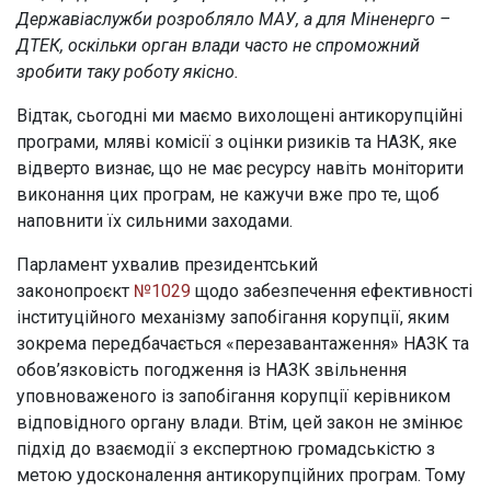
Державіаслужби розробляло МАУ, а для Міненерго –
ДТЕК, оскільки орган влади часто не спроможний
зробити таку роботу якісно.
Відтак, сьогодні ми маємо вихолощені антикорупційні
програми, мляві комісії з оцінки ризиків та НАЗК, яке
відверто визнає, що не має ресурсу навіть моніторити
виконання цих програм, не кажучи вже про те, щоб
наповнити їх сильними заходами.
Парламент ухвалив президентський
законопроєкт
№1029
щодо забезпечення ефективності
інституційного механізму запобігання корупції, яким
зокрема передбачається «перезавантаження» НАЗК та
обов’язковість погодження із НАЗК звільнення
уповноваженого із запобігання корупції керівником
відповідного органу влади. Втім, цей закон не змінює
підхід до взаємодії з експертною громадськістю з
метою удосконалення антикорупційних програм. Тому