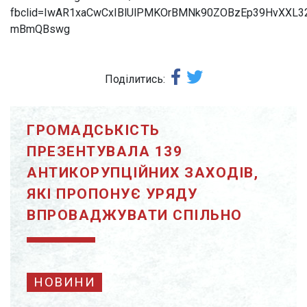
fbclid=IwAR1xaCwCxIBlUlPMKOrBMNk90ZOBzEp39HvXXL3
mBmQBswg
Поділитись:
ГРОМАДСЬКІСТЬ
ПРЕЗЕНТУВАЛА 139
АНТИКОРУПЦІЙНИХ ЗАХОДІВ,
ЯКІ ПРОПОНУЄ УРЯДУ
ВПРОВАДЖУВАТИ СПІЛЬНО
НОВИНИ