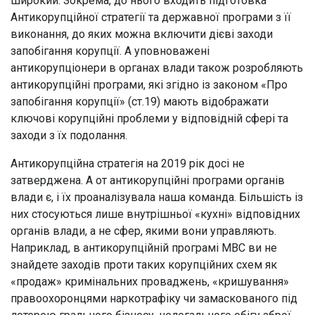
широкий. Зокрема, до нього входить підготовка
Антикорупційної стратегії та державної програми з її
виконання, до яких можна включити дієві заходи
запобігання корупції. А уповноважені
антикорупціонери в органах влади також розробляють
антикорупційні програми, які згідно із законом «Про
запобігання корупції» (ст.19) мають відображати
ключові корупційні проблеми у відповідній сфері та
заходи з їх подолання.
Антикорупційна стратегія на 2019 рік досі не
затверджена. А от антикорупційні програми органів
влади є, і їх проаналізувала наша команда. Більшість із
них стосуються лише внутрішньої «кухні» відповідних
органів влади, а не сфер, якими вони управляють.
Наприклад, в антикорупційній програмі МВС ви не
знайдете заходів проти таких корупційних схем як
«продаж» кримінальних проваджень, «кришування»
правоохоронцями наркотрафіку чи замаскованого під