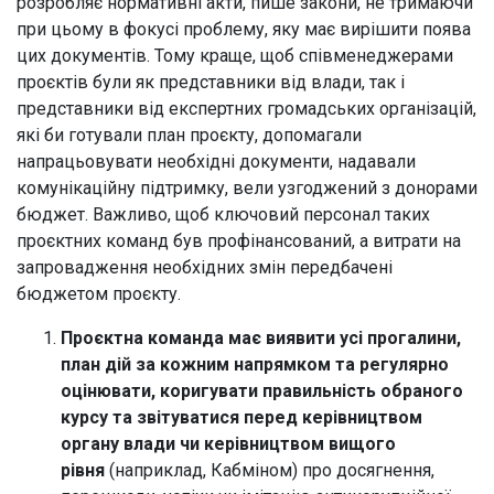
розробляє нормативні акти, пише закони, не тримаючи
при цьому в фокусі проблему, яку має вирішити поява
цих документів. Тому краще, щоб співменеджерами
проєктів були як представники від влади, так і
представники від експертних громадських організацій,
які би готували план проєкту, допомагали
напрацьовувати необхідні документи, надавали
комунікаційну підтримку, вели узгоджений з донорами
бюджет. Важливо, щоб ключовий персонал таких
проєктних команд був профінансований, а витрати на
запровадження необхідних змін передбачені
бюджетом проєкту.
Проєктна команда має виявити усі прогалини,
план дій за кожним напрямком та регулярно
оцінювати, коригувати правильність обраного
курсу та звітуватися перед керівництвом
органу влади чи керівництвом вищого
рівня
(наприклад, Кабміном) про досягнення,