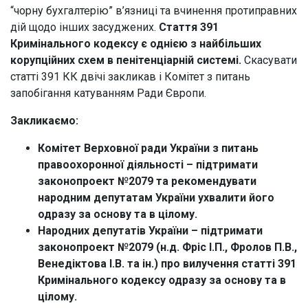
“чорну бухгалтерію” в’язниці та вчинення протиправних
дій щодо інших засуджених.
Стаття 391
Кримінального кодексу є однією з найбільших
корупційних схем в пенітенціарній системі.
Скасувати
статті 391 КК двічі закликав і Комітет з питань
запобігання катуванням Ради Європи.
Закликаємо:
Комітет Верховної ради України з питань
правоохоронної діяльності – підтримати
законопроект №2079 та рекомендувати
народним депутатам України ухвалити його
одразу за основу та в цілому.
Народних депутатів України – підтримати
законопроект №2079 (н.д. Фріс І.П., Фролов П.В.,
Венедіктова І.В. та ін.) про вилучення статті 391
Кримінального кодексу одразу за основу та в
цілому.