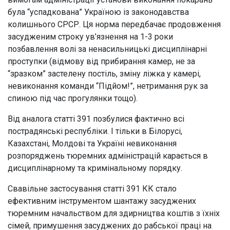
була “успадкована” Україною із законодавства
колишнього СРСР. Ця норма передбачає продовження
засудженим строку ув’язнення на 1-3 роки
позбавлення волі за ненасильницькі дисциплінарні
проступки (відмову від прибирання камер, не за
“зразком” застелену постіль, зміну ліжка у камері,
невиконання команди “Підйом!”, нетримання рук за
спиною під час прогулянки тощо).
Від аналога статті 391 позбулися фактично всі
пострадянські республіки. І тільки в Білорусі,
Казахстані, Молдові та Україні невиконання
розпоряджень тюремних адміністрацій карається в
дисциплінарному та кримінальному порядку.
Свавільне застосування статті 391 КК стало
ефективним інструментом шантажу засуджених
тюремним начальством для здирництва коштів з їхніх
сімей, примушення засуджених до рабської праці на